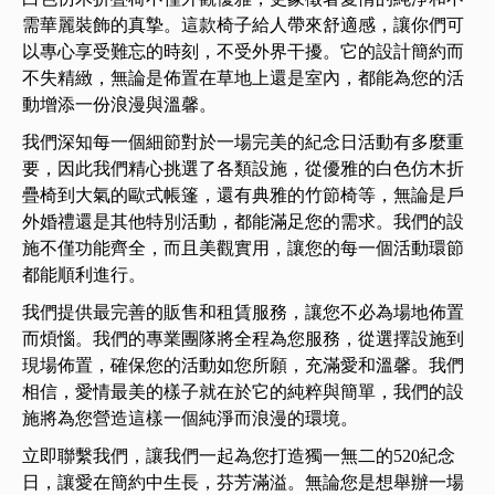
需華麗裝飾的真摯。這款椅子給人帶來舒適感，讓你們可
以專心享受難忘的時刻，不受外界干擾。它的設計簡約而
不失精緻，無論是佈置在草地上還是室內，都能為您的活
動增添一份浪漫與溫馨。
我們深知每一個細節對於一場完美的紀念日活動有多麼重
要，因此我們精心挑選了各類設施，從優雅的白色仿木折
疊椅到大氣的歐式帳篷，還有典雅的竹節椅等，無論是戶
外婚禮還是其他特別活動，都能滿足您的需求。我們的設
施不僅功能齊全，而且美觀實用，讓您的每一個活動環節
都能順利進行。
我們提供最完善的販售和租賃服務，讓您不必為場地佈置
而煩惱。我們的專業團隊將全程為您服務，從選擇設施到
現場佈置，確保您的活動如您所願，充滿愛和溫馨。我們
相信，愛情最美的樣子就在於它的純粹與簡單，我們的設
施將為您營造這樣一個純淨而浪漫的環境。
立即聯繫我們，讓我們一起為您打造獨一無二的520紀念
日，讓愛在簡約中生長，芬芳滿溢。無論您是想舉辦一場