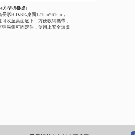
824方型折疊桌]
長形H.D.P.E.桌面121cm*61cm，
柱可收至桌面底下，方便收納攜帶，
有彈晃鎖可固定住，使用上安全無虞