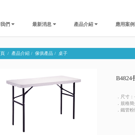
於我們
最新消息
產品介紹
應用案例
頁
產品介紹
傢俱產品
桌子
B482
．尺寸：長1
．規格簡
．鐵管粉