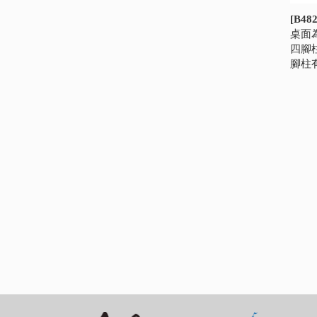
[B4
桌面為
四腳
腳柱