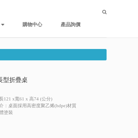
購物中心
產品詢價
4長型折疊桌
21 x寬61 x 高74 (公分)
介：桌面採用高密度聚乙烯(hdpe)材質
體塗裝