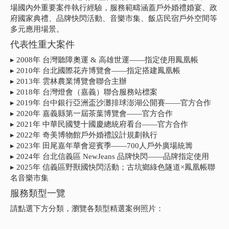
場國內外重要案件執行經驗，服務範疇涵蓋戶外婚禮婚宴、政
府國家典禮、品牌快閃活動、音樂市集、飯店民宿戶外空間等
多元應用場景。
代表性重大案件
▸ 2008年 台灣聽障奧運 & 高雄世運——指定使用鳳凰帳
▸ 2010年 台北國際花卉博覽會——指定搭建鳳凰帳
▸ 2013年 雲林農業博覽會聯合主辦
▸ 2018年 台灣燈會（嘉義）聯合服務站標案
▸ 2019年 台中銀行亞洲盃沙灘排球澎湖公開賽——官方合作
▸ 2020年 嘉義縣第一屆茶葉博覽會——官方合作
▸ 2021年 中華民國雙十國慶總統府看台——官方合作
▸ 2022年 奇美博物館戶外婚禮設計規劃執行
▸ 2023年 田尾嘉年華會迎賓季——700人戶外廣場統籌
▸ 2024年 台北信義區 NewJeans 品牌快閃——品牌指定使用
▸ 2025年 信義區野獸國快閃活動；古坑鄉綠色隧道×鳳凰帳聯
名音樂市集
服務類型一覽
請點選下方分類，瀏覽各類型精選案例照片：