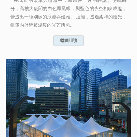
在城市的繁華與喧囂中，鳳凰帳一片的靜謐。傍晚時
分，高樓大廈間的白色鳳凰帳，與藍色的夜空相映成趣，
營造出一種別樣的浪漫與優雅。 這裡，透過柔和的燈光，
帳篷內外皆被溫暖的光芒所包...
繼續閱讀