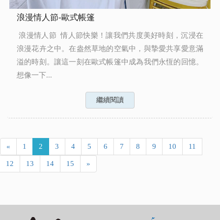
浪漫情人節-歐式帳篷
浪漫情人節 情人節快樂！讓我們共度美好時刻，沉浸在
浪漫花卉之中。在盎然草地的空氣中，與摯愛共享愛意滿
溢的時刻。讓這一刻在歐式帳篷中成為我們永恆的回憶。
想像一下...
繼續閱讀
«
1
2
3
4
5
6
7
8
9
10
11
12
13
14
15
»